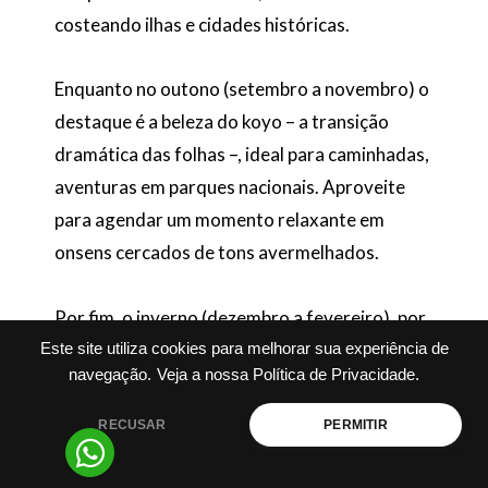
costeando ilhas e cidades históricas.
Enquanto no outono (setembro a novembro) o
destaque é a beleza do koyo – a transição
dramática das folhas –, ideal para caminhadas,
aventuras em parques nacionais. Aproveite
para agendar um momento relaxante em
onsens cercados de tons avermelhados.
Por fim, o inverno (dezembro a fevereiro), por
sua vez, é dedicado aos amantes de
Este site utiliza cookies para melhorar sua experiência de
navegação.
Veja a nossa Política de Privacidade.
experiências exclusivas na neve. Resorts em
Hokkaido e Nagano oferecem pistas
RECUSAR
PERMITIR
reconhecidas mundialmente, spas sofisticados
e passeios únicos, como festivais de gelo e a