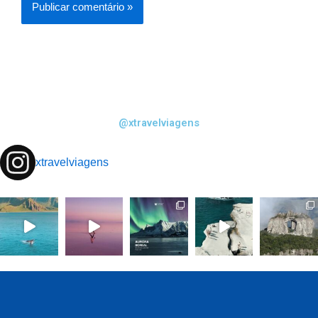
@xtravelviagens
xtravelviagens