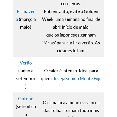
cerejeiras.
Primaver
Entrentanto, evite a Golden
a
(março a
Week, uma semana no final de
maio)
abril início de maio,
que os japoneses ganham
‘férias’ para curtir o verão. As
cidades lotam.
Verão
(junho a
O calor é intenso. Ideal para
setembro
quem
deseja subir o Monte Fuji
.
)
Outono
O clima fica ameno e as cores
(setembro
das folhas tornam tudo mais
a