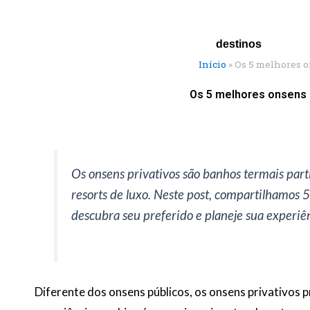
Ir
para
o
destinos
conteúdo
Início
»
Os 5 melhores on
Os 5 melhores onsens p
Os onsens privativos são banhos termais part
resorts de luxo
.
Neste post, compartilhamos 5
descubra seu preferido e planeje sua experiên
Diferente dos onsens públicos, os onsens privativos p