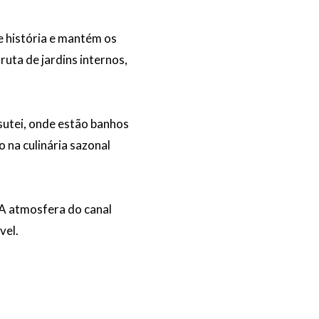
e história e mantém os
uta de jardins internos,
sutei, onde estão banhos
o na culinária sazonal
 A atmosfera do canal
vel.