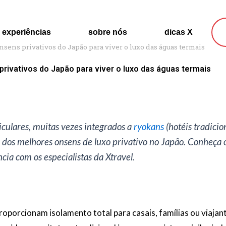
experiências
sobre nós
dicas X
sens privativos do Japão para viver o luxo das águas termais
rivativos do Japão para viver o luxo das águas termais
iculares, muitas vezes integrados a
ryokans
(hotéis tradicio
 dos melhores onsens de luxo privativo no Japão. Conheça o
cia com os especialistas da Xtravel.
roporcionam isolamento total para casais, famílias ou viajan