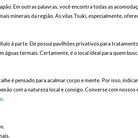
 Japão. Em outras palavras, você encontra todas as acomod
is minerais da região. As vilas Tsuki, especialmente, ofer
tulo à parte. Ele possui pavilhões privativos para tratament
 com águas termais. Certamente, é o local ideal para quem bu
alhe é pensado para acalmar corpo e mente. Por isso, indic
xão com a natureza local e consigo. Converse com nossos e
ão
.
os.
mais.