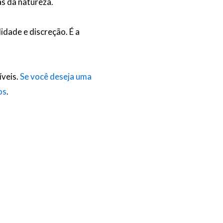
as da natureza.
dade e discreção. É a
íveis.
Se você deseja uma
os
.