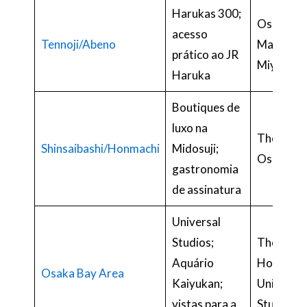
Harukas 300;
Osaka
acesso
Tennoji/Abeno
Marriott
prático ao JR
Miyako H
Haruka
Boutiques de
luxo na
The St. R
Shinsaibashi/Honmachi
Midosuji;
Osaka
gastronomia
de assinatura
Universal
Studios;
The Park 
Aquário
Hotel at
Osaka Bay Area
Kaiyukan;
Universal
vistas para a
Studios J