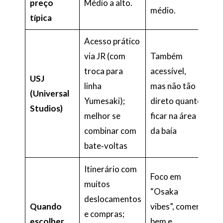
preço
Médio a alto.
médio.
típica
Acesso prático
via JR (com
Também
troca para
acessível,
USJ
linha
mas não tão
(Universal
Yumesaki);
direto quanto
Studios)
melhor se
ficar na área
combinar com
da baía
bate‑voltas
Itinerário com
Foco em
muitos
“Osaka
deslocamentos
Quando
vibes”, comer
e compras;
escolher
bem e