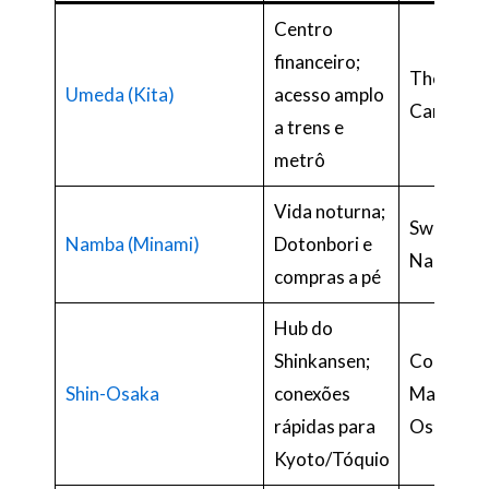
Centro
financeiro;
The Ritz-
Umeda (Kita)
acesso amplo
Carlton 
a trens e
metrô
Vida noturna;
Swissôtel
Namba (Minami)
Dotonbori e
Nankai O
compras a pé
Hub do
Shinkansen;
Courtyar
Shin-Osaka
conexões
Marriott 
rápidas para
Osaka St
Kyoto/Tóquio