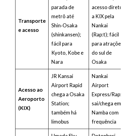
parada de
acesso direto
metrô até
a KIX pela
Transporte
Shin‑Osaka
Nankai
e acesso
(shinkansen);
(Rap:t); fácil
fácil para
para atrações
Kyoto, Kobe e
do sul de
Nara
Osaka
JR Kansai
Nankai
Airport Rapid
Airport
Acesso ao
chega a Osaka
Express/Rap:t
Aeroporto
Station;
sai/chega em
(KIX)
também há
Namba com
limobus
frequência
Umeda Sky
Dotonbori,