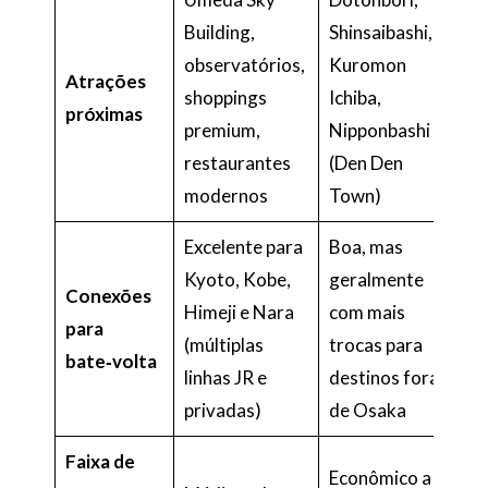
Building,
Shinsaibashi,
observatórios,
Kuromon
Atrações
shoppings
Ichiba,
próximas
premium,
Nipponbashi
restaurantes
(Den Den
modernos
Town)
Excelente para
Boa, mas
Kyoto, Kobe,
geralmente
Conexões
Himeji e Nara
com mais
para
(múltiplas
trocas para
bate‑volta
linhas JR e
destinos fora
privadas)
de Osaka
Faixa de
Econômico a