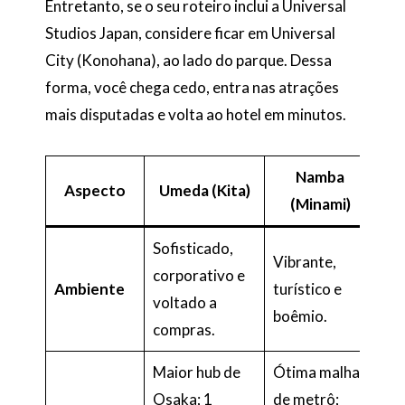
Entretanto, se o seu roteiro inclui a Universal
Studios Japan, considere ficar em Universal
City (Konohana), ao lado do parque. Dessa
forma, você chega cedo, entra nas atrações
mais disputadas e volta ao hotel em minutos.
Namba
Aspecto
Umeda (Kita)
(Minami)
Sofisticado,
Vibrante,
corporativo e
Ambiente
turístico e
voltado a
boêmio.
compras.
Maior hub de
Ótima malha
Osaka; 1
de metrô;