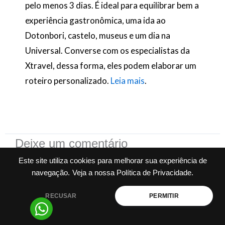
pelo menos 3 dias. É ideal para equilibrar bem a
experiência gastronômica, uma ida ao
Dotonbori, castelo, museus e um dia na
Universal. Converse com os especialistas da
Xtravel, dessa forma, eles podem elaborar um
roteiro personalizado.
Leia mais
.
Deixe um comentário
O seu endereço de e-mail não será publicado.
Campos
Este site utiliza cookies para melhorar sua experiência de
obrigatórios são marcados com
*
navegação.
Veja a nossa Política de Privacidade.
Digite
RECUSAR
PERMITIR
aqui...