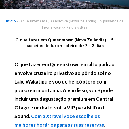
Início
»
O que fazer em Queenstown (Nova Zelândia) – 5 passeios de
luxo + roteiro de 2 a 3 dias
O que fazer em Queenstown (Nova Zelândia) – 5
passeios de luxo + roteiro de 2 a 3 dias
O que fazer em Queenstown em alto padrão
envolve cruzeiro privativo ao pôr do sol no
Lake Wakatipu e voo de helicóptero com
pouso em montanha. Além disso, você pode
incluir uma degustação premium em Central
Otago e um bate-volta VIP para Milford
Sound.
Com a Xtravel você escolhe os
melhores horários para as suas reservas
.