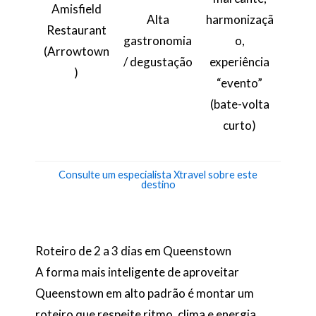
Amisfield
Alta
harmonizaçã
Restaurant
gastronomia
o,
(Arrowtown
/ degustação
experiência
)
“evento”
(bate-volta
curto)
Consulte um especialista Xtravel sobre este
destino
Roteiro de 2 a 3 dias em Queenstown
A forma mais inteligente de aproveitar
Queenstown em alto padrão é montar um
roteiro que respeite ritmo, clima e energia.