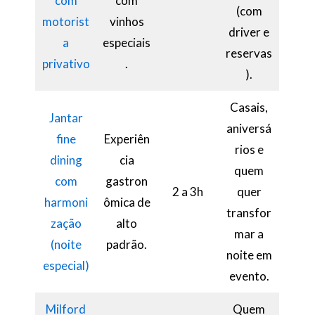
com
com
(com
motorist
vinhos
driver e
a
especiais
reservas
privativo
.
).
Casais,
Jantar
aniversá
fine
Experiên
rios e
dining
cia
quem
com
gastron
2 a 3h
quer
harmoni
ômica de
transfor
zação
alto
mar a
(noite
padrão.
noite em
especial)
evento.
Milford
Quem