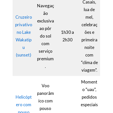
Casais,
Navegaç
lua de
ão
Cruzeiro
mel,
exclusiva
privativo
celebraç
ao pôr
no Lake
1h30 a
ões e
do sol
Wakatip
2h30
primeira
com
u
noite
serviço
(sunset)
com
premium
“clima de
.
viagem”.
Moment
Voo
o “uau”,
panorâm
Helicópt
pedidos
ico com
ero com
especiais
pouso
pouso
,