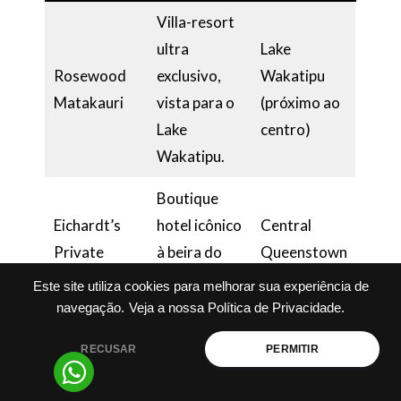
Villa-resort
ultra
Lake
Rosewood
exclusivo,
Wakatipu
Matakauri
vista para o
(próximo ao
Lake
centro)
Wakatipu.
Boutique
Eichardt’s
hotel icônico
Central
Private
à beira do
Queenstown
Hotel
lago, suítes
(lakeside)
Este site utiliza cookies para melhorar sua experiência de
sofisticadas.
navegação.
Veja a nossa Política de Privacidade.
Design
RECUSAR
PERMITIR
contemporâ
Fernhill