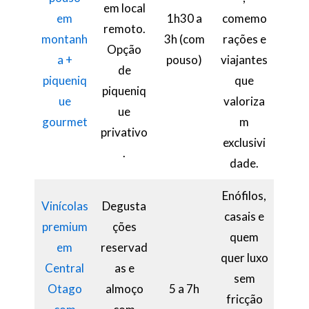
em local
em
1h30 a
comemo
remoto.
montanh
3h (com
rações e
Opção
a +
pouso)
viajantes
de
piqueniq
que
piqueniq
ue
valoriza
ue
gourmet
m
privativo
exclusivi
.
dade.
Enófilos,
Vinícolas
Degusta
casais e
premium
ções
quem
em
reservad
quer luxo
Central
as e
sem
Otago
almoço
5 a 7h
fricção