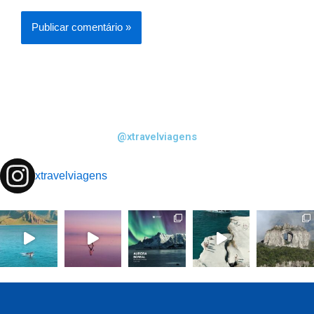
@xtravelviagens
xtravelviagens