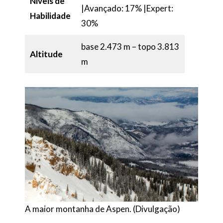
Níveis de
|Avançado: 17% |Expert:
Habilidade
30%
base 2.473 m – topo 3.813
Altitude
m
A maior montanha de Aspen. (Divulgação)