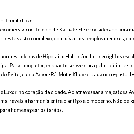
 do Templo Luxor
eio imersivo no Templo de Karnak? Ele é considerado uma ma
rar neste vasto complexo, com diversos templos menores, c
ormes colunas de Hipostillo Hall, além dos hieróglifos escu
tiga. Para completar, enquanto se aventura pelos pátios e s
do Egito, como Amon-Rá, Mut e Khonsu, cada um repleto de h
e Luxor, no coração da cidade. Ao atravessar a majestosa Av
rma, revela a harmonia entre o antigo e o moderno. Não deix
 para homenagear os faráos.