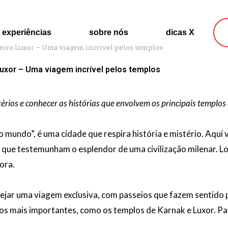
experiências
sobre nós
dicas X
eiro Luxor – Uma viagem incrível pelos templos
Luxor – Uma viagem incrível pelos templos
érios e conhecer as histórias que envolvem os principais templos 
 mundo”, é uma cidade que respira história e mistério. Aqui
que testemunham o esplendor de uma civilização milenar. Log
ora.
nejar uma viagem exclusiva, com passeios que fazem sentido p
cos mais importantes, como os templos de Karnak e Luxor. P