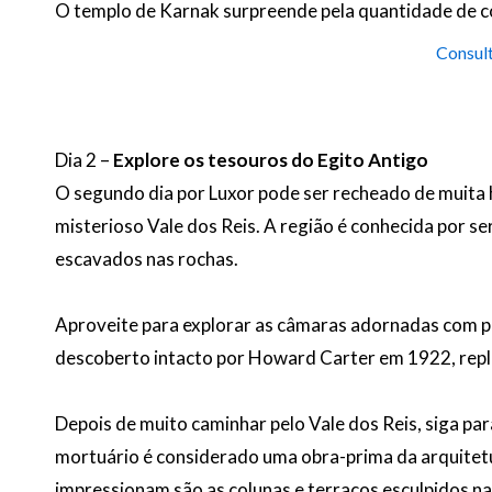
O templo de Karnak surpreende pela quantidade de co
Consult
Dia 2 –
Explore os tesouros do Egito Antigo
O segundo dia por Luxor pode ser recheado de muita 
misterioso Vale dos Reis. A região é conhecida por 
escavados nas rochas.
Aproveite para explorar as câmaras adornadas com pin
descoberto intacto por Howard Carter em 1922, reple
Depois de muito caminhar pelo Vale dos Reis, siga p
mortuário é considerado uma obra-prima da arquitetur
impressionam são as colunas e terraços esculpidos n