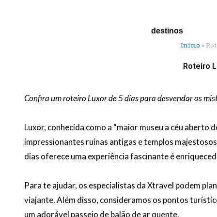
Ir
para
o
destinos
conteúdo
Início
»
Rot
Roteiro 
Confira um roteiro Luxor de 5 dias para desvendar os mist
Luxor, conhecida como a “maior museu a céu aberto do
impressionantes ruínas antigas e templos majestosos 
dias oferece uma experiência fascinante é enriqueced
Para te ajudar, os especialistas da Xtravel podem pla
viajante. Além disso, consideramos os pontos turísti
um adorável passeio de balão de ar quente.