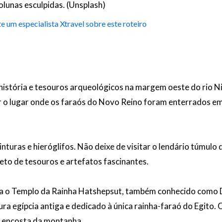
lunas esculpidas. (Unsplash)
e um especialista Xtravel sobre este roteiro
história e tesouros arqueológicos na margem oeste do rio Ni
ser o lugar onde os faraós do Novo Reino foram enterrados 
turas e hieróglifos. Não deixe de visitar o lendário túmulo
to de tesouros e artefatos fascinantes.
ara o Templo da Rainha Hatshepsut, também conhecido como D
a egípcia antiga e dedicado à única rainha-faraó do Egito. 
a encosta da montanha.