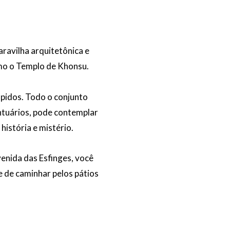
ravilha arquitetônica e
omo o Templo de Khonsu.
lpidos. Todo o conjunto
antuários, pode contemplar
istória e mistério.
enida das Esfinges, você
e de caminhar pelos pátios