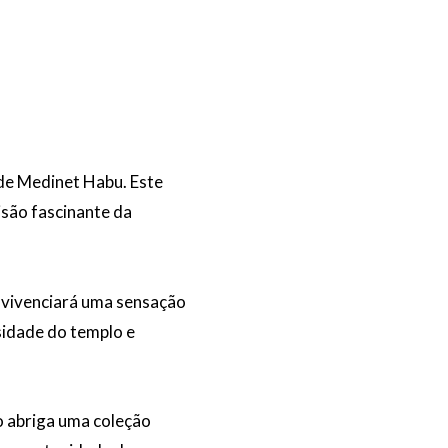
 de Medinet Habu. Este
isão fascinante da
ê vivenciará uma sensação
sidade do templo e
ço abriga uma coleção