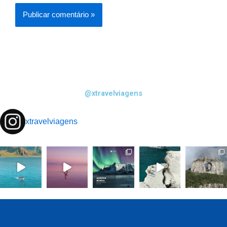
@xtravelviagens
xtravelviagens