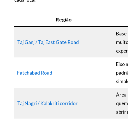
Região
Base 
Taj Ganj / Taj East Gate Road
muito
exper
Eixo 
Fatehabad Road
padrã
simpl
Área 
Taj Nagri / Kalakriti corridor
quem 
abrir