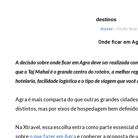
Ir
para
o
destinos
conteúdo
Início
»
Onde ficar
Onde ficar em Ag
A decisão sobre onde ficar em Agra deve ser realizada c
que o Taj Mahal é o grande centro do roteiro, a melhor 
hotelaria, facilidade logística e o tipo de viagem que você 
Agra é mais compacta do que outras grandes cidades d
distintos, mas por eixos de hospedagem bem definido
Na Xtravel, essa escolha entra como parte essencial 
sobre
o que fazer em Agra
e conhecer a proposta de