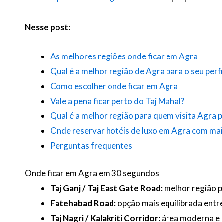
Nesse post:
As melhores regiões onde ficar em Agra
Qual é a melhor região de Agra para o seu perf
Como escolher onde ficar em Agra
Vale a pena ficar perto do Taj Mahal?
Qual é a melhor região para quem visita Agra p
Onde reservar hotéis de luxo em Agra com ma
Perguntas frequentes
Onde ficar em Agra em 30 segundos
Taj Ganj / Taj East Gate Road:
melhor região pa
Fatehabad Road:
opção mais equilibrada entre
Taj Nagri / Kalakriti Corridor:
área moderna e o