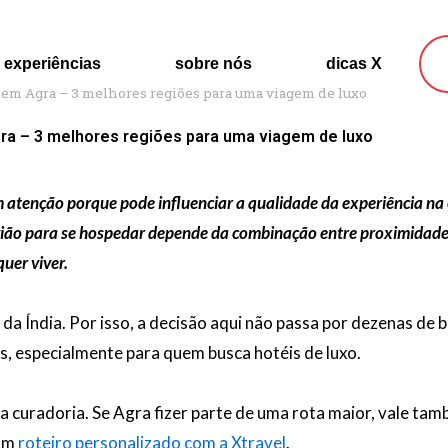
experiências
sobre nós
dicas X
 em Agra – 3 melhores regiões para uma viagem de luxo
ra – 3 melhores regiões para uma viagem de luxo
om atenção porque pode influenciar a qualidade da experiência n
região para se hospedar depende da combinação entre proximidad
quer viver.
a Índia. Por isso, a decisão aqui não passa por dezenas de b
s, especialmente para quem busca hotéis de luxo.
da curadoria. Se Agra fizer parte de uma rota maior, vale t
 um
roteiro personalizado com a Xtravel
.