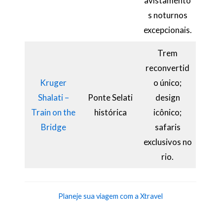
avistamento
s noturnos
excepcionais.
Trem
reconvertid
Kruger
o único;
Shalati –
Ponte Selati
design
Train on the
histórica
icônico;
Bridge
safaris
exclusivos no
rio.
Planeje sua viagem com a Xtravel