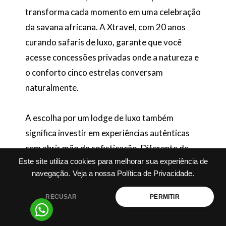
transforma cada momento em uma celebração
da savana africana. A Xtravel, com 20 anos
curando safaris de luxo, garante que você
acesse concessões privadas onde a natureza e
o conforto cinco estrelas conversam
naturalmente.
A escolha por um lodge de luxo também
significa investir em experiências autênticas
sem abrir mão da sofisticação. Diferente de
Este site utiliza cookies para melhorar sua experiência de
resorts genéricos, os melhores lodges Kruger
navegação.
Veja a nossa Política de Privacidade.
Park integram design minimalista à paisagem,
oferecem trilhas guiadas personalizadas e
RECUSAR
PERMITIR
menus sazonais que celebram ingredientes
locais. Para completar, com a Xtravel, essa