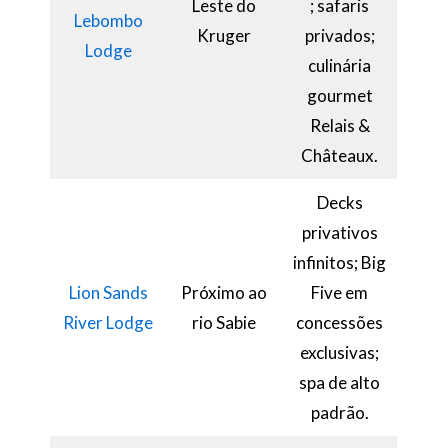
Leste do
; safaris
Lebombo
Kruger
privados;
Lodge
culinária
gourmet
Relais &
Châteaux.
Decks
privativos
infinitos; Big
Lion Sands
Próximo ao
Five em
River Lodge
rio Sabie
concessões
exclusivas;
spa de alto
padrão.