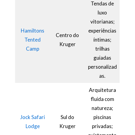
Tendas de
luxo
vitorianas;
Hamiltons
experiências
Centro do
Tented
íntimas;
Kruger
Camp
trilhas
guiadas
personalizad
as.
Arquitetura
fluida com
natureza;
Jock Safari
Sul do
piscinas
Lodge
Kruger
privadas;