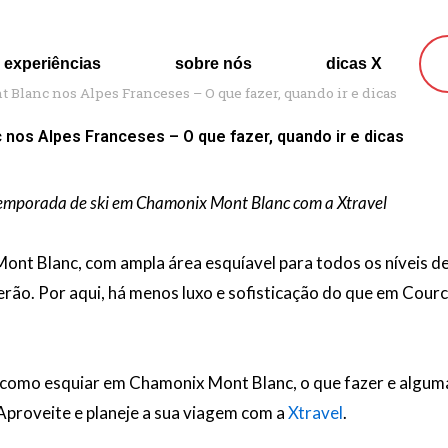
experiências
sobre nós
dicas X
Blanc nos Alpes Franceses – O que fazer, quando ir e dicas
nos Alpes Franceses – O que fazer, quando ir e dicas
 temporada de ski em Chamonix Mont Blanc com a Xtravel
ont Blanc, com ampla área esquíavel para todos os níveis de 
verão. Por aqui, há menos luxo e sofisticação do que em Cour
como esquiar em Chamonix Mont Blanc, o que fazer e alguma
Aproveite e planeje a sua viagem com a
Xtravel
.