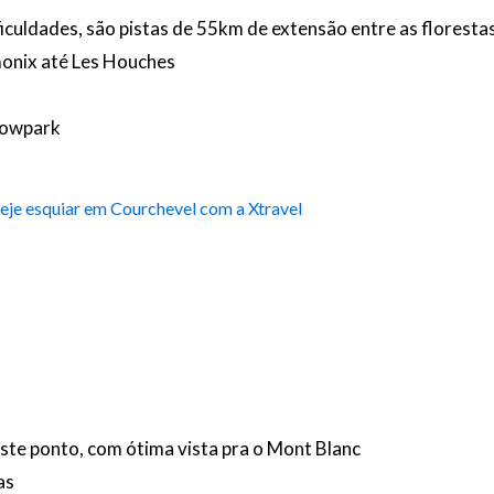
ificuldades, são pistas de 55km de extensão entre as floresta
amonix até Les Houches
a
snowpark
eje esquiar em Courchevel com a Xtravel
este ponto, com ótima vista pra o Mont Blanc
as