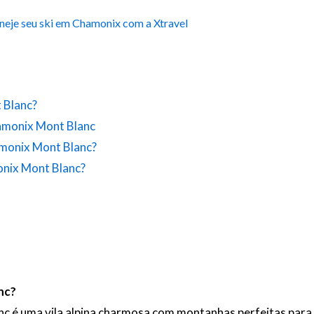
neje seu ski em Chamonix com a Xtravel
 Blanc?
hamonix Mont Blanc
amonix Mont Blanc?
onix Mont Blanc?
nc?
c é uma vila alpina charmosa com montanhas perfeitas para 