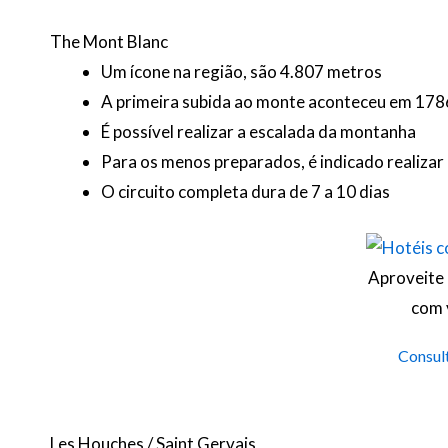
The Mont Blanc
Um ícone na região, são 4.807 metros
A primeira subida ao monte aconteceu em 178
É possível realizar a escalada da montanha
Para os menos preparados, é indicado realizar
O circuito completa dura de 7 a 10 dias
Aproveite 
com 
Consult
Les Houches / Saint Gervais