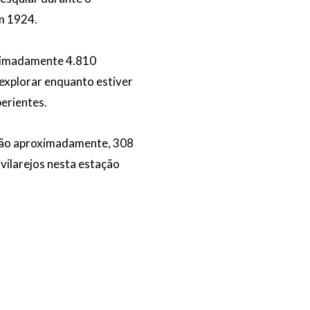
em 1924.
oximadamente 4.810
ê explorar enquanto estiver
erientes.
 São aproximadamente, 308
vilarejos nesta estação