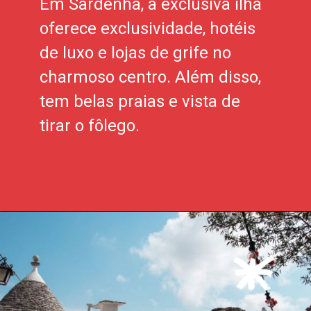
Em Sardenha, a exclusiva ilha
oferece exclusividade, hotéis
de luxo e lojas de grife no
charmoso centro. Além disso,
tem belas praias e vista de
tirar o fôlego.