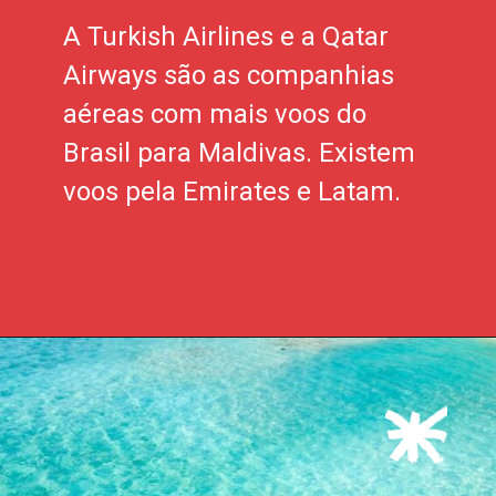
A Turkish Airlines e a Qatar
Airways são as companhias
aéreas com mais voos do
Brasil para Maldivas. Existem
voos pela Emirates e Latam.
Opening
https://xtravel.com.br/roteiro-viagem-personalizado/